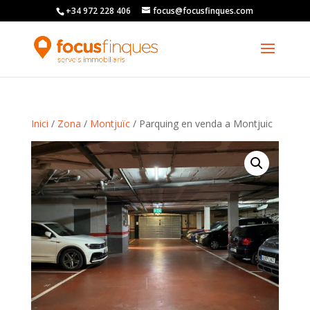
+34 972 228 406
focus@focusfinques.com
Inici
/
Zona
/
Montjuïc
/ Parquing en venda a Montjuic